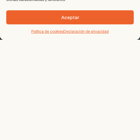
Este sitio está protegido por Google reCAPTCHA
Aceptar
Política de cookies
Declaración de privacidad
Soluciones
NODUM ERP
NODUM RRHH
NODUM WMS
NODUM CRM
NODUM BI
NODUM MANT
NODUM TTMS
NODUM CLOUD
NODUM EFACTURA
NODUM EBOX
NODUM NODIA