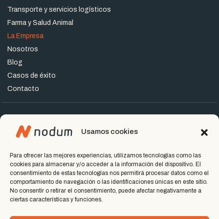
Transporte y servicios logísticos
Farma y Salud Animal
La Empresa
Nosotros
Blog
Casos de éxito
Contacto
Usamos cookies
Miembros del grupo
Para ofrecer las mejores experiencias, utilizamos tecnologías como las
cookies para almacenar y/o acceder a la información del dispositivo. El
Nodum © 2026. Todos los derechos reservados
consentimiento de estas tecnologías nos permitirá procesar datos como el
comportamiento de navegación o las identificaciones únicas en este sitio.
Política de Privacidad
No consentir o retirar el consentimiento, puede afectar negativamente a
ciertas características y funciones.
Términos del Servicio