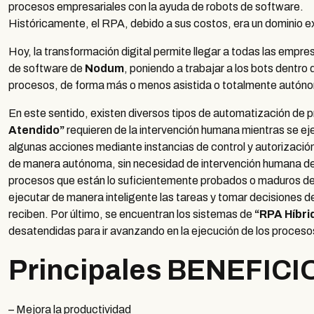
procesos empresariales con la ayuda de robots de software.
Históricamente, el RPA, debido a sus costos, era un dominio e
Hoy, la transformación digital permite llegar a todas las empr
de software de
Nodum
, poniendo a trabajar a los bots dentr
procesos, de forma más o menos asistida o totalmente autón
En este sentido, existen diversos tipos de automatización d
Atendido”
requieren de la intervención humana mientras se ej
algunas acciones mediante instancias de control y autorización
de manera autónoma, sin necesidad de intervención humana de 
procesos que están lo suficientemente probados o maduros dent
ejecutar de manera inteligente las tareas y tomar decisiones d
reciben. Por último, se encuentran los sistemas de
“RPA Híbri
desatendidas para ir avanzando en la ejecución de los proceso
Principales BENEFICI
– Mejora la productividad