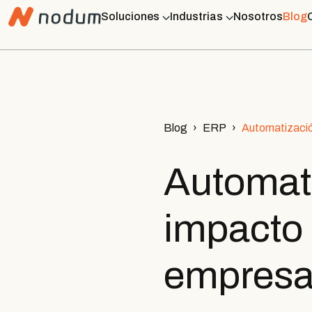
Soluciones
Industrias
Nosotros
Blog
Blog
ERP
Automatizació
Automati
impacto 
empres