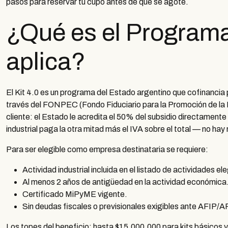
pasos para reservar tu cupo antes de que se agote.
¿Qué es el Programa 
aplica?
El Kit 4.0 es un programa del Estado argentino que cofinancia 
través del FONPEC (Fondo Fiduciario para la Promoción de la
cliente: el Estado le acredita el 50% del subsidio directamen
industrial paga la otra mitad más el IVA sobre el total — no hay
Para ser elegible como empresa destinataria se requiere:
Actividad industrial incluida en el listado de actividades e
Al menos 2 años de antigüedad en la actividad económica
Certificado MiPyME vigente.
Sin deudas fiscales o previsionales exigibles ante AFIP/
Los topes del beneficio: hasta $15.000.000 para kits básicos 