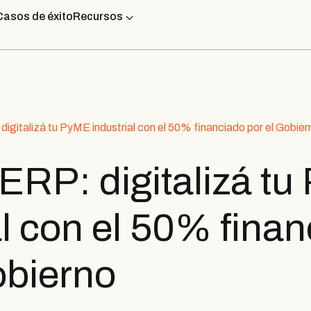
Casos de éxito
Recursos
 digitalizá tu PyME industrial con el 50% financiado por el Gobier
y ERP: digitalizá t
al con el 50% fina
obierno