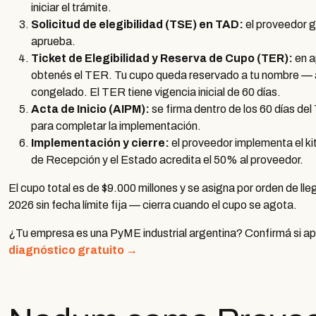
iniciar el trámite.
Solicitud de elegibilidad (TSE) en TAD:
el proveedor g
aprueba.
Ticket de Elegibilidad y Reserva de Cupo (TER):
en a
obtenés el TER. Tu cupo queda reservado a tu nombre — a
congelado. El TER tiene vigencia inicial de 60 días.
Acta de Inicio (AIPM):
se firma dentro de los 60 días del
para completar la implementación.
Implementación y cierre:
el proveedor implementa el kit
de Recepción y el Estado acredita el 50% al proveedor.
El cupo total es de $9.000 millones y se asigna por orden de ll
2026 sin fecha límite fija — cierra cuando el cupo se agota.
¿Tu empresa es una PyME industrial argentina? Confirmá si apl
diagnóstico gratuito →