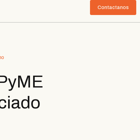
Contactanos
no
u PyME
nciado