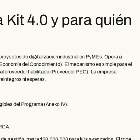
Kit 4.0 y para quién
proyectos de digitalización industrial en PyMEs. Opera a
 Economía del Conocimiento). El mecanismo es simple para el
te al proveedor habilitado (Proveedor PEC). La empresa
 reintegros ni esperas.
legibles del Programa (Anexo IV).
.
ARCA.
y de gestión, hasta $20.000.000 para kits avanzados. El tope